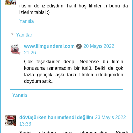
ikisini de izlediydim, hafif hoş filmler :) bunu da
izlerim tabisi :)
Yanıtla
Yanıtlar
www.filmgundemi.com
20 Mayıs 2022
21:26
Çok teşekkürler deep. Nedense bu filmin
konusuna ısınamadım bir türlü. Belki de çok
fazla gençlik aşkı tarzı filmleri izlediğimden
doydum artık...
Yanıtla
dövüşürken hanımefendi değilim
23 Mayıs 2022
13:33
Seriyi okudum ama izlememiştim. Şimdi