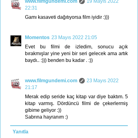
www.filmgundemi.com
19 Mayıs 2022
22:31
Gamı kasaveti dağıtıyorsa film iyidir :)))
Momentos
23 Mayıs 2022 21:05
Evet bu filmi de izledim, sonucu açık
bırakmışlar yine yeni bir seri gelecek ama artık
baydı.. :))) benden bu kadar . :))
www.filmgundemi.com
23 Mayıs 2022
21:17
Merak edip seride kaç kitap var diye baktım. 5
kitap varmış. Dördüncü filmi de çekerlermiş
gibime geliyor :))
Sabrına hayranım :)
Yanıtla