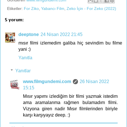
Gönderen
www.filmgundemi.com
Etiketler:
For Ziko
,
Yabancı Film
,
Zeko İçin - For Zeko (2022)
5 yorum:
deeptone
24 Nisan 2022 21:45
mısır filmi izlemedim galiba hiç sevindim bu filme
yani :)
Yanıtla
Yanıtlar
www.filmgundemi.com
26 Nisan 2022
15:15
Mısır yapımı izlediğim bir filmi yazmak istedim
ama aramalarıma rağmen bulamadım filmi.
Vizyona giren nadir Mısır filmlerinden biriyle
karşı karşıyayız deep. :)