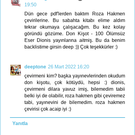
19:50
Dün gece pdf'lerden baktım Roza Hakmen
çevirilerine. Bu sabahta kitabı elime aldım
tekrar okumaya çalışacağım. Bu kez kolay
göründü gözüme. Don Kişot - 100 Ölümsüz
Eser Dionis yayınlarına aitmiş. Bu da benim
backlistime girsin deep :)) Çok teşekkürler :)
deeptone
26 Mart 2022 16:20
çevirmeni kim? başka yayınevlerinden okudum
don kişotu, çok kötüydü, hepsi :) dionis,
çevirmeni dilara yavuz imiş, bilemedim tabii
belki iyi de olabilir, roza hakmen gibi çeviremez
tabi, yayınevini de bilemedim. roza hakmen
çevirisi çok acaip iyi :)
Yanıtla