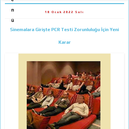
n
18 Ocak 2022 Salı
ü
Sinemalara Girişte PCR Testi Zorunluluğu İçin Yeni
Karar