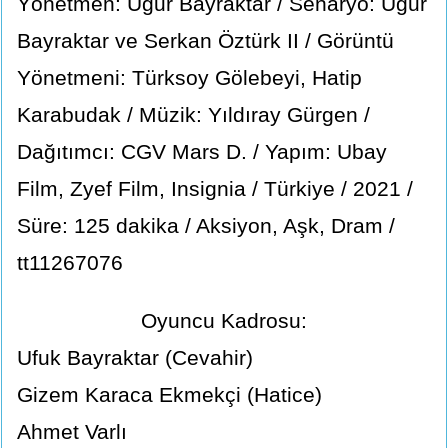
Yönetmen: Uğur Bayraktar / Senaryo: Uğur
Bayraktar ve Serkan Öztürk II / Görüntü
Yönetmeni: Türksoy Gölebeyi, Hatip
Karabudak / Müzik: Yıldıray Gürgen /
Dağıtımcı: CGV Mars D. / Yapım: Ubay
Film, Zyef Film, Insignia / Türkiye / 2021 /
Süre: 125 dakika / Aksiyon, Aşk, Dram /
tt11267076
Oyuncu Kadrosu:
Ufuk Bayraktar (Cevahir)
Gizem Karaca Ekmekçi (Hatice)
Ahmet Varlı