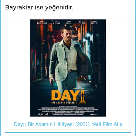
Bayraktar ise yeğenidir.
Dayı: Bir Adamın Hikâyesi (2021) Yerli Film Afiş