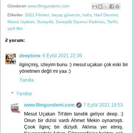
Gönderen
www.filmgundemi.com
Etiketler:
2021 Filmleri
,
beyaz güvercin
,
hafız
,
Harf Devrimi
,
Mesut Uçakan
,
Suveydâ
,
Suveydâ Oyuncu Kadrosu
,
Tarihi
,
yerli film
2 yorum:
deeptone
6 Eylül 2021 22:36
ilginçmiş, izleyim bunu :) mesut uçakan çok eski bir
yönetmen değil mi yaa :)
Yanıtla
Yanıtlar
www.filmgundemi.com
7 Eylül 2021 19:53
Mesut Uçakan Trt'den tanıdık geliyor deep. :)
Onun bir dizisi vardı Ahmet Mekin oynamıştı.
Çook ilginç bir diziydi. Aklıma yer etmiş.