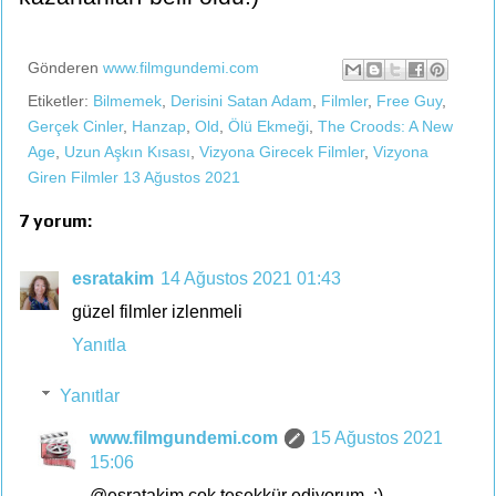
Gönderen
www.filmgundemi.com
Etiketler:
Bilmemek
,
Derisini Satan Adam
,
Filmler
,
Free Guy
,
Gerçek Cinler
,
Hanzap
,
Old
,
Ölü Ekmeği
,
The Croods: A New
Age
,
Uzun Aşkın Kısası
,
Vizyona Girecek Filmler
,
Vizyona
Giren Filmler 13 Ağustos 2021
7 yorum:
esratakim
14 Ağustos 2021 01:43
güzel filmler izlenmeli
Yanıtla
Yanıtlar
www.filmgundemi.com
15 Ağustos 2021
15:06
@esratakim çok teşekkür ediyorum. :)