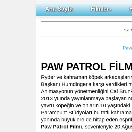
Ana Sayfa
Filmler
▼
17 
Paw
PAW PATROL FİLM
Ryder ve kahraman köpek arkadaşların
Başkanı Humdinger'a karşı verdikleri m
Animasyonun yönetmenliğini Cal Brunk
2013 yılında yayınlanmaya başlayan Ni
yavru köpeğin ve onların 10 yaşındaki k
Paramount Stüdyoları bu tatlı kahramanl
yanında büyüklere de hitap eden espril
Paw Patrol Filmi
, sevenleriyle 20 Ağ