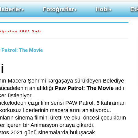
Haberler
Fotoğraflar
Hobi
Etk
▼
▼
▼
Ağustos 2021 Salı
 Patrol: The Movie
İ
ın Macera Şehri'ni kargaşaya sürükleyen Belediye
ücadelenin anlatıldığı
Paw Patrol: The Movie
adlı
er üstleniyor.
ckelodeon çizgi film serisi PAW Patrol, 6 kahraman
orkusuz liderlerinin maceralarını anlatıyordu.
arın sinema filmini üretti ve okul öncesi çocukların
er içeren bir Animasyon ortaya çıkardı.
ustos 2021 günü sinemalarda buluşacak.