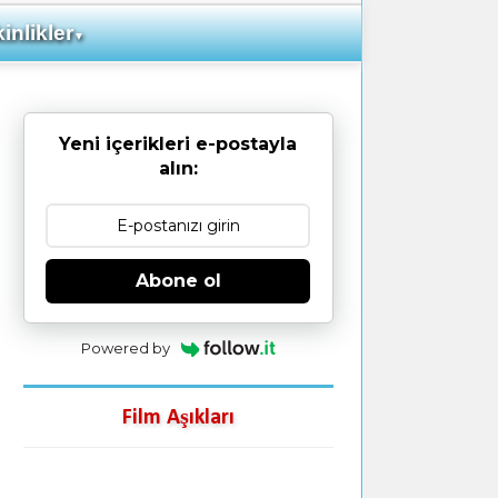
inlikler
▼
Yeni içerikleri e-postayla
alın:
Abone ol
Powered by
Film Aşıkları