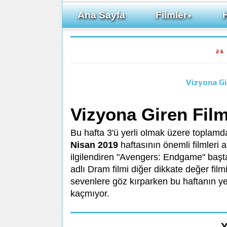
Ana Sayfa
Filmler
▼
26
Vizyona Gi
Vizyona Giren Film
Bu hafta 3'ü yerli olmak üzere toplamda
Nisan 2019
haftasının önemli filmleri 
ilgilendiren "Avengers: Endgame" başta 
adlı Dram filmi diğer dikkate değer fil
sevenlere göz kırparken bu haftanın yer
kaçmıyor.
Y