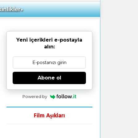
inlikler
▼
Yeni içerikleri e-postayla
alın:
Abone ol
Powered by
Film Aşıkları