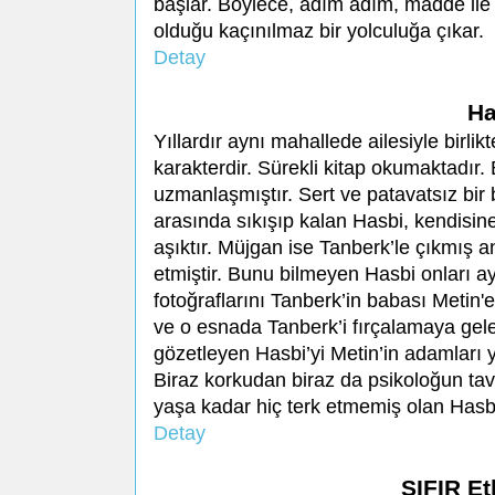
başlar. Böylece, adım adım, madde ile
olduğu kaçınılmaz bir yolculuğa çıkar.
Detay
Ha
Yıllardır aynı mahallede ailesiyle birli
karakterdir. Sürekli kitap okumaktadı
uzmanlaşmıştır. Sert ve patavatsız bir
arasında sıkışıp kalan Hasbi, kendisi
aşıktır. Müjgan ise Tanberk’le çıkmış
etmiştir. Bunu bilmeyen Hasbi onları a
fotoğraflarını Tanberk’in babası Metin'e
ve o esnada Tanberk’i fırçalamaya gele
gözetleyen Hasbi’yi Metin’in adamları 
Biraz korkudan biraz da psikoloğun tavs
yaşa kadar hiç terk etmemiş olan Hasbi'
Detay
SIFIR Et