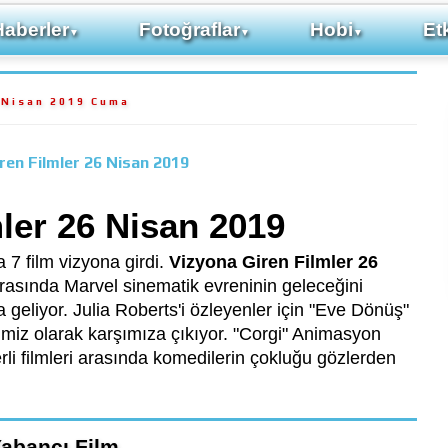
Haberler
Fotoğraflar
Hobi
Etk
▼
▼
▼
 Nisan 2019 Cuma
ren Filmler 26 Nisan 2019
ler 26 Nisan 2019
 7 film vizyona girdi.
Vizyona Giren Filmler 26
arasında Marvel sinematik evreninin geleceğini
geliyor. Julia Roberts'i özleyenler için "Eve Dönüş"
mimiz olarak karşımıza çıkıyor. "Corgi" Animasyon
li filmleri arasında komedilerin çokluğu gözlerden
abancı Film