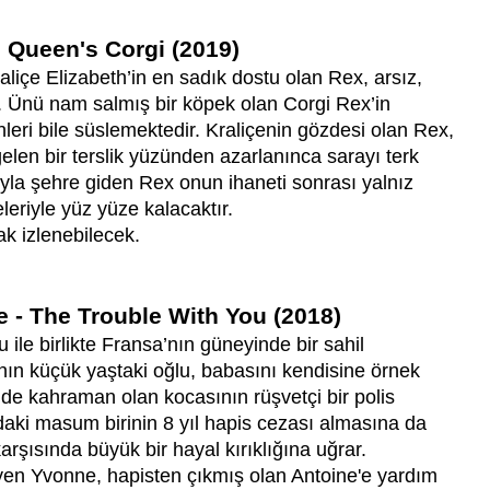
e Queen's Corgi (2019)
içe Elizabeth’in en sadık dostu olan Rex, arsız,
ır. Ünü nam salmış bir köpek olan Corgi Rex’in
renleri bile süslemektedir. Kraliçenin gözdesi olan Rex,
len bir terslik yüzünden azarlanınca sarayı terk
ıyla şehre giden Rex onun ihaneti sonrası yalnız
leriyle yüz yüze kalacaktır.
k izlenebilecek.
e - The Trouble With You (2018)
 ile birlikte Fransa’nın güneyinde bir sahil
n küçük yaştaki oğlu, babasını kendisine örnek
de kahraman olan kocasının rüşvetçi bir polis
daki masum birinin 8 yıl hapis cezası almasına da
rşısında büyük bir hayal kırıklığına uğrar.
teyen Yvonne, hapisten çıkmış olan Antoine'e yardım