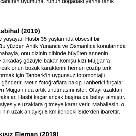
 canlının uyumuna, ruhun doğadaki yerine tanık
sbihal (2019)
kte yaşayan Hasbi 35 yaşlarında obsesif bir
r. Bu yüzden Antik Yunanca ve Osmanlıca konularında
 babayla, onu dizinin dibinde büyüten annenin
ne arkadaş gözüyle bakan komşu kızı Müjgan’a
 ancak onun bozuk karakterini hemen çözüp terk
yırmak için Tanberk’in uygunsuz fotomontajlı
 gönderir. Metin fotoğraflara bakıp Tanberk’i fırçalar
n Müjgan’ı da artık unutmasını ister. Olayı uzaktan
yakalar. Hasbi kaçar ancak başına da belayı almıştır.
iyesiyle uzaklara gitmeye karar verir. Mahallesini o
nin uzak anlayışı 8 km ilerideki Side’den ibarettir.
kisiz Eleman (2019)