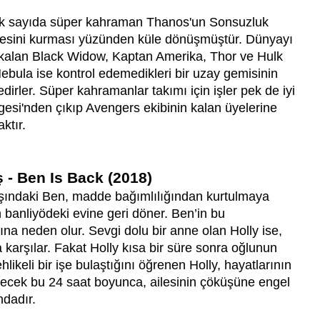
 çok sayıda süper kahraman Thanos'un Sonsuzluk
ngesini kurması yüzünden küle dönüşmüştür. Dünyayı
 kalan Black Widow, Kaptan Amerika, Thor ve Hulk
Nebula ise kontrol edemedikleri bir uzay gemisinin
irler. Süper kahramanlar takımı için işler pek de iyi
si'nden çıkıp Avengers ekibinin kalan üyelerine
ktır.
 - Ben Is Back (2018)
yaşındaki Ben, madde bağımlılığından kurtulmaya
n banliyödeki evine geri döner. Ben’in bu
na neden olur. Sevgi dolu bir anne olan Holly ise,
karşılar. Fakat Holly kısa bir süre sonra oğlunun
likeli bir işe bulaştığını öğrenen Holly, hayatlarının
ecek bu 24 saat boyunca, ailesinin çöküşüne engel
ndadır.