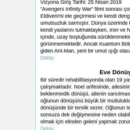
Vizyona Giriş Tarihi: 25 Nisan 2019
"Avengers Infinity War" filmi sonrası
Eldiveni'ni ele geçirmesi ve kendi de
umutsuzluk sarmıştır. Dünya üzerinde
kendi yaslarını tutmaktayken, Iron ve 
içinde, uzay boşluğunda sürüklenmekted
görünmemektedir. Ancak Kuantum Bölge
giden Ant-Man, yeni bir umut ışığı olaca
Detay
Eve Dönüş
Bir süredir rehabilitasyonda olan 19 
çalışmaktadır. Noel arifesinde, ailesini
beklenmedik dönüşü, ailenin sarsılması
oğlunun dönüşünü büyük bir mutlulukla 
dönüşünde bir terslik sezer. Oğlunun teh
sonsuza dek değişmesine neden olabil
olmak için elinden geleni yapmak zoru
Detay