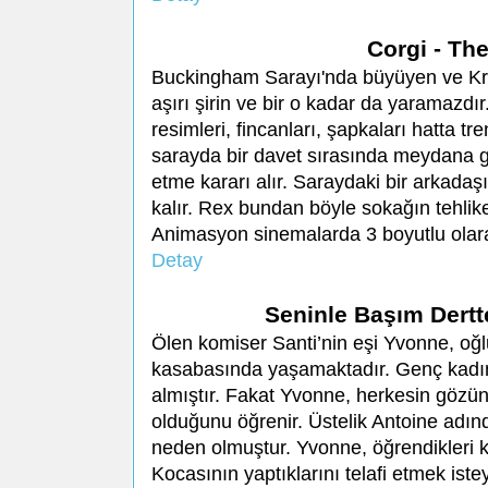
Corgi - Th
Buckingham Sarayı'nda büyüyen ve Kral
aşırı şirin ve bir o kadar da yaramazd
resimleri, fincanları, şapkaları hatta t
sarayda bir davet sırasında meydana ge
etme kararı alır. Saraydaki bir arkadaş
kalır. Rex bundan böyle sokağın tehlike
Animasyon sinemalarda 3 boyutlu olara
Detay
Seninle Başım Dertt
Ölen komiser Santi’nin eşi Yvonne, oğlu
kasabasında yaşamaktadır. Genç kadını
almıştır. Fakat Yvonne, herkesin gözün
olduğunu öğrenir. Üstelik Antoine adın
neden olmuştur. Yvonne, öğrendikleri ka
Kocasının yaptıklarını telafi etmek is