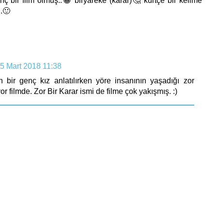
ilginç bir film olmuş..😀 biryareke (karar)🤔 kürtçe bir kelime
.🙂
5 Mart 2018 11:38
 bir genç kız anlatılırken yöre insanının yaşadığı zor
 filmde. Zor Bir Karar ismi de filme çok yakışmış. :)