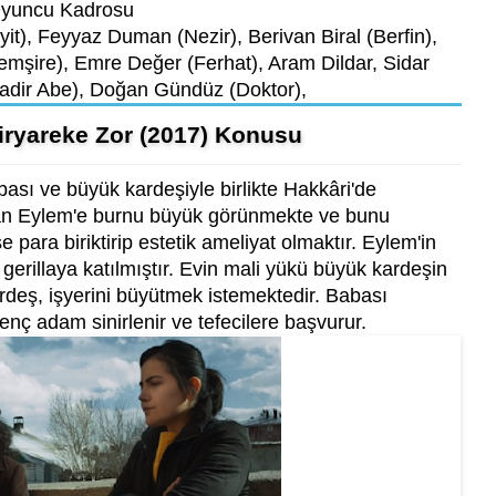
yuncu Kadrosu
t), Feyyaz Duman (Nezir), Berivan Biral (Berfin),
emşire), Emre Değer (Ferhat), Aram Dildar, Sidar
adir Abe), Doğan Gündüz (Doktor),
Biryareke Zor (2017) Konusu
bası ve büyük kardeşiyle birlikte Hakkâri'de
olan Eylem'e burnu büyük görünmekte ve bunu
e para biriktirip estetik ameliyat olmaktır. Eylem'in
 gerillaya katılmıştır. Evin mali yükü büyük kardeşin
rdeş, işyerini büyütmek istemektedir. Babası
nç adam sinirlenir ve tefecilere başvurur.