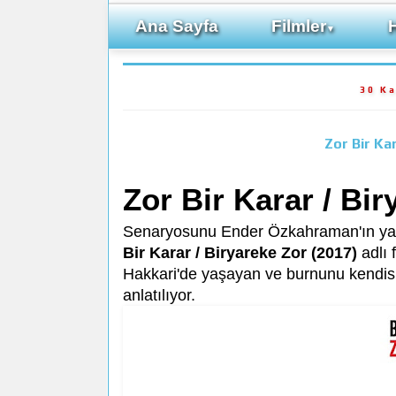
Ana Sayfa
Filmler
▼
30 K
Zor Bir Ka
Zor Bir Karar / Bir
Senaryosunu Ender Özkahraman'ın yaz
Bir Karar / Biryareke Zor (2017)
adlı 
Hakkari'de yaşayan ve burnunu kendisi
anlatılıyor.