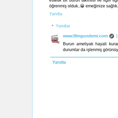
estetik bir burun takıntısı ile ilgili 
öğrenmiş olduk..😀 emeğinize sağlık.
Yanıtla
Yanıtlar
www.filmgundemi.com
1
Burun ameliyatı hayali kuran
durumlar da işlenmiş görünüyor
Yanıtla