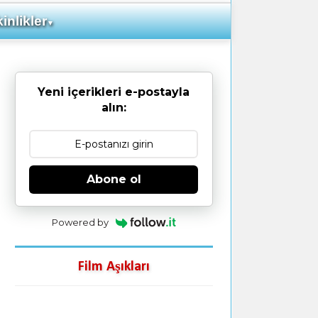
inlikler
▼
Yeni içerikleri e-postayla
alın:
Abone ol
Powered by
Film Aşıkları