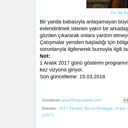
Zor Bir K
Bir yanda babasıyla anlaşamayan büyük 
evlendirilmek istenen yakın bir arkadaş.
gözden çıkararak onlara yardım etme
Çatışmalar yeniden başladığı için bölg
sorunlarıyla ilgilenerek burnuyla ilgili
Not:
1 Aralık 2017 günü gösterim programına 
kez vizyona giriyor.
Son güncelleme: 15.03.2018
Gönderen
www.filmgundemi.com
Etiketler:
2017 Filmleri
,
Burun Ameliyatı
,
Dram
,
(2017)