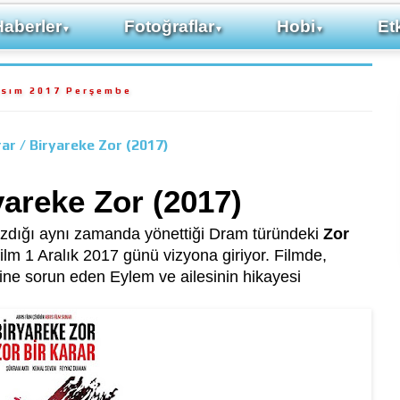
Haberler
Fotoğraflar
Hobi
Etk
▼
▼
▼
asım 2017 Perşembe
rar / Biryareke Zor (2017)
yareke Zor (2017)
dığı aynı zamanda yönettiği Dram türündeki
Zor
film 1 Aralık 2017 günü vizyona giriyor. Filmde,
ne sorun eden Eylem ve ailesinin hikayesi