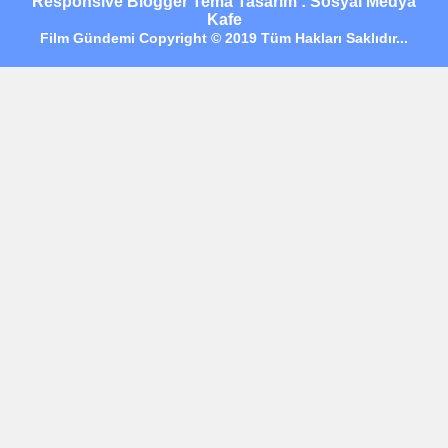
Responsive Blogger Tema Tasarım : Sosyal Medya
Kafe
Film Gündemi Copyright © 2019 Tüm Hakları Saklıdır...