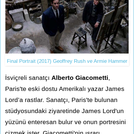
Final Portrait (2017) Geoffrey Rush ve Armie Hammer
İsviçreli sanatçı
Alberto Giacometti
,
Paris'te eski dostu Amerikalı yazar James
Lord’a rastlar. Sanatçı, Paris'te bulunan
stüdyosundaki ziyaretinde James Lord'un
yüzünü enteresan bulur ve onun portresini
çizmek ister. Giacometti'nin ısrarı