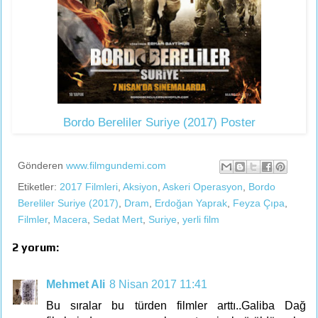
Bordo Bereliler Suriye (2017) Poster
Gönderen
www.filmgundemi.com
Etiketler:
2017 Filmleri
,
Aksiyon
,
Askeri Operasyon
,
Bordo
Bereliler Suriye (2017)
,
Dram
,
Erdoğan Yaprak
,
Feyza Çıpa
,
Filmler
,
Macera
,
Sedat Mert
,
Suriye
,
yerli film
2 yorum:
Mehmet Ali
8 Nisan 2017 11:41
Bu sıralar bu türden filmler arttı..Galiba Dağ