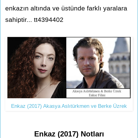
enkazın altında ve üstünde farklı yaralara
sahiptir... tt4394402
Enkaz (2017) Akasya Aslıtürkmen ve Berke Üzrek
Enkaz (2017) Notları