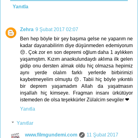
Yanıtla
Zehra
9 Şubat 2017 02:07
Ben hep böyle bir şey başıma gelse ne yaparım ne
kadar dayanabilirim diye düşünmeden edemiyorum
😔. Çok zor en son depremi oğlum daha 1 aylıkken
yaşamıştım. Kızım anaokulundaydı aklıma ilk gelen
gidip onu dersten almak oldu hiç olmazsa hepimiz
aynı yerde olalım farklı yerlerde birbirimizi
kaybetmeyelim olmuştu 😔. Tabii hiç böyle yıkıntılı
bir deprem yaşamadım Allah da yaşatmasın
inşallah hiç kimseye. Fragman insanı ürkütüyor
istemeden de olsa teşekkürler Zülalcim sevgiler ❤
Yanıtla
Yanıtlar
www.filmgundemi.com
11 Şubat 2017