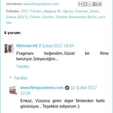
Gönderen
www.filmgundemi.com
Etiketler:
2017 Filmleri
,
Alpgiray M. Uğurlu
,
Deprem
,
Dram
,
Enkaz (2017)
,
Filmler
,
Gerilim
,
Gidelim Buralardan Berlin
,
yerli
film
6 yorum:
Mehmet Ali
8 Şubat 2017 19:34
Fragmanı beğendim..Güzel bir filme
benziyor..İzleyeceğim...
Yanıtla
Yanıtlar
www.filmgundemi.com
11 Şubat 2017
12:28
Enkaz, Vizyona giren diger filmlerden farklı
görünüyor... Teşekkür ediyorum :)