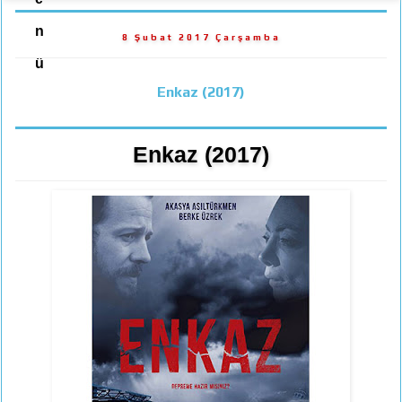
n
8 Şubat 2017 Çarşamba
ü
Enkaz (2017)
Enkaz (2017)