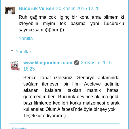
Bücürük Ve Ben
20 Kasım 2016 12:28
Ruh çağırma çok ilginç bir konu ama bilmem ki
izleyebilir miyim tek başıma yani Bücürük'ü
saymazsam:)))))brrr:)))
Yanıtla
Yanıtlar
www.filmgundemi.com
26 Kasım 2016
18:25
Bence rahat izlersiniz. Senaryo anlamında
sağlam ilerleyen bir film. Aceleye getirilip
atlanan kafalara takılan mantık hatası
göremedim ben. Bücürük deyince aklıma geldi
bazı filmlerde kedileri korku malzemesi olarak
kullanırlar. Ölüm Alfabesi'nde öyle bir şey yok.
Teşekkür ediyorum :)