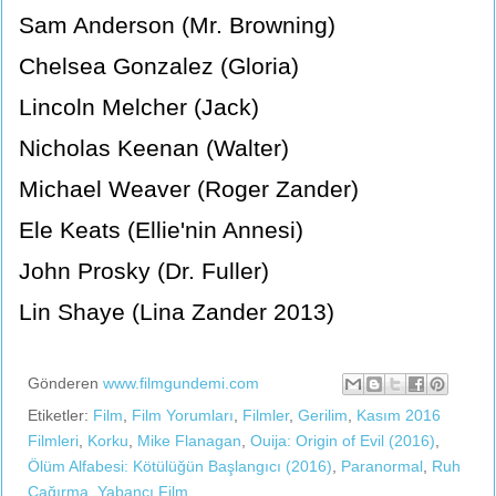
Sam Anderson (Mr. Browning)
Chelsea Gonzalez (Gloria)
Lincoln Melcher (Jack)
Nicholas Keenan (Walter)
Michael Weaver (Roger Zander)
Ele Keats (Ellie'nin Annesi)
John Prosky (Dr. Fuller)
Lin Shaye (Lina Zander 2013)
Gönderen
www.filmgundemi.com
Etiketler:
Film
,
Film Yorumları
,
Filmler
,
Gerilim
,
Kasım 2016
Filmleri
,
Korku
,
Mike Flanagan
,
Ouija: Origin of Evil (2016)
,
Ölüm Alfabesi: Kötülüğün Başlangıcı (2016)
,
Paranormal
,
Ruh
Çağırma
,
Yabancı Film