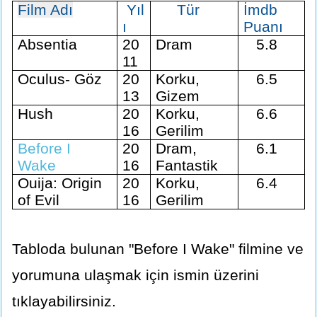
Film Adı
Yıl
Tür
İmdb
ı
Puanı
Absentia
20
Dram
5.8
11
Oculus- Göz
20
Korku,
6.5
13
Gizem
Hush
20
Korku,
6.6
16
Gerilim
Before I
20
Dram,
6.1
Wake
16
Fantastik
Ouija: Origin
20
Korku,
6.4
of Evil
16
Gerilim
Tabloda bulunan "Before I Wake" filmine ve
yorumuna ulaşmak için ismin üzerini
tıklayabilirsiniz.