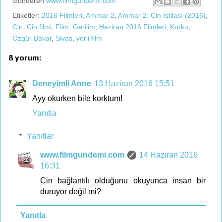
Gönderen
www.filmgundemi.com
Etiketler:
2016 Filmleri
,
Ammar 2
,
Ammar 2: Cin İstilası (2016)
,
Cin
,
Cin filmi
,
Film
,
Gerilim
,
Haziran 2016 Filmleri
,
Korku
,
Özgür Bakar
,
Sivas
,
yerli film
8 yorum:
Deneyimli Anne
13 Haziran 2016 15:51
Ayy okurken bile korktum!
Yanıtla
Yanıtlar
www.filmgundemi.com
14 Haziran 2016
16:31
Cin bağlantılı olduğunu okuyunca insan bir
duruyor değil mi?
Yanıtla