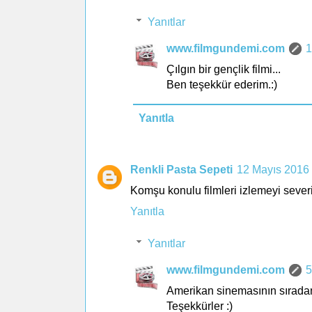
Yanıtlar
www.filmgundemi.com
1
Çılgın bir gençlik filmi...
Ben teşekkür ederim.:)
Yanıtla
Renkli Pasta Sepeti
12 Mayıs 2016
Komşu konulu filmleri izlemeyi severi
Yanıtla
Yanıtlar
www.filmgundemi.com
5
Amerikan sinemasının sıradan f
Teşekkürler :)