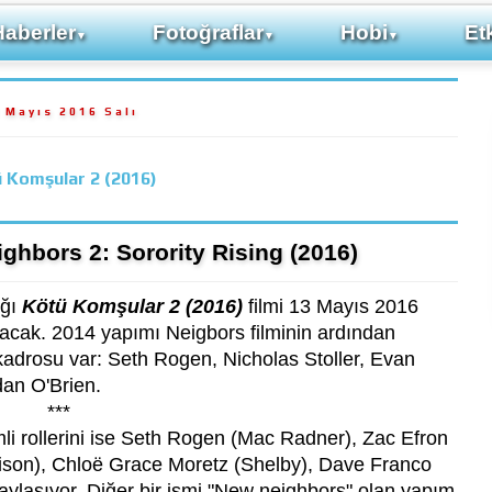
Haberler
Fotoğraflar
Hobi
Etk
▼
▼
▼
 Mayıs 2016 Salı
 Komşular 2 (2016)
ghbors 2: Sorority Rising (2016)
ığı
Kötü Komşular 2 (2016)
filmi 13 Mayıs 2016
acak. 2014 yapımı Neigbors filminin ardından
r kadrosu var: Seth Rogen, Nicholas Stoller, Evan
an O'Brien.
***
 rollerini ise Seth Rogen (Mac Radner), Zac Efron
son), Chloë Grace Moretz (Shelby), Dave Franco
ylaşıyor. Diğer bir ismi "New neighbors" olan yapım