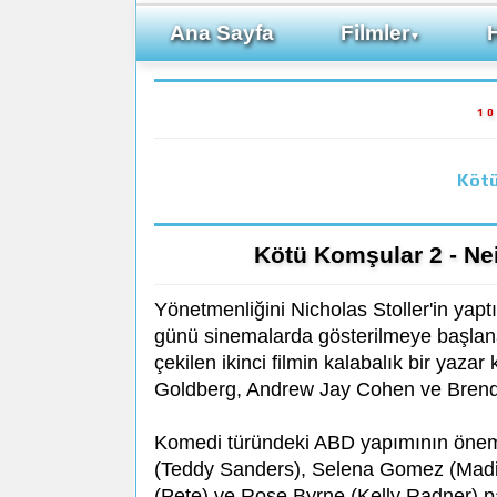
Ana Sayfa
Filmler
▼
10
Kötü
Kötü Komşular 2 - Nei
Yönetmenliğini Nicholas Stoller'in yapt
günü sinemalarda gösterilmeye başlan
çekilen ikinci filmin kalabalık bir yaza
Goldberg, Andrew Jay Cohen ve Brend
Komedi türündeki ABD yapımının önemli
(Teddy Sanders), Selena Gomez (Madi
(Pete) ve Rose Byrne (Kelly Radner) pa