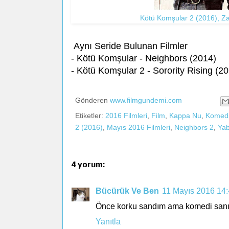
Kötü Komşular 2 (2016), Z
Aynı Seride Bulunan Filmler
- Kötü Komşular - Neighbors (2014)
- Kötü Komşular 2 - Sorority Rising (
Gönderen
www.filmgundemi.com
Etiketler:
2016 Filmleri
,
Film
,
Kappa Nu
,
Komed
2 (2016)
,
Mayıs 2016 Filmleri
,
Neighbors 2
,
Yab
4 yorum:
Bücürük Ve Ben
11 Mayıs 2016 14
Önce korku sandım ama komedi sanırım. 
Yanıtla