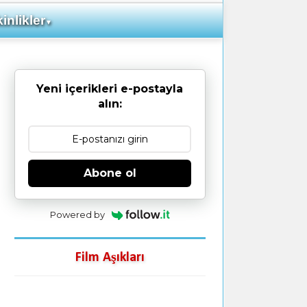
inlikler
▼
Yeni içerikleri e-postayla
alın:
Abone ol
Powered by
Film Aşıkları