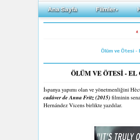
Ana Sayfa
Filmler
▼
4
Ölüm ve Ötesi - 
ÖLÜM VE ÖTESİ - EL
İspanya yapımı olan ve yönetmenliğini Hèc
cadáver de Anna Fritz (2015)
filminin sen
Hernández Vicens birlikte yazdılar.