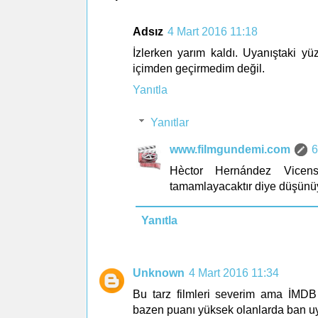
Adsız
4 Mart 2016 11:18
İzlerken yarım kaldı. Uyanıştaki yü
içimden geçirmedim değil.
Yanıtla
Yanıtlar
www.filmgundemi.com
6
Hèctor Hernández Vicen
tamamlayacaktır diye düşünü
Yanıtla
Unknown
4 Mart 2016 11:34
Bu tarz filmleri severim ama İMDB
bazen puanı yüksek olanlarda ban u