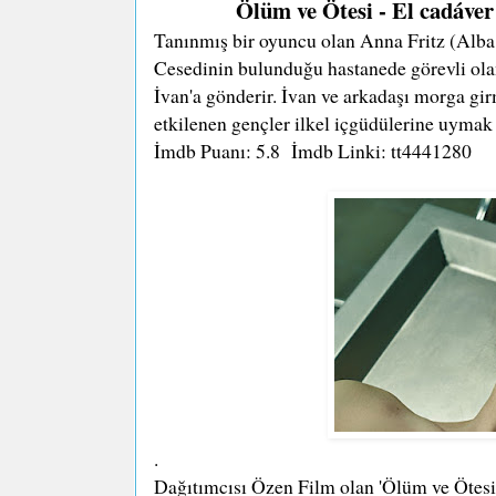
Ölüm ve Ötesi - El cadáver
Tanınmış bir oyuncu olan Anna Fritz (Alba
Cesedinin bulunduğu hastanede görevli olan
İvan'a gönderir. İvan ve arkadaşı morga gi
etkilenen gençler ilkel içgüdülerine uymak 
İmdb Puanı: 5.8 İmdb Linki: tt4441280
.
Dağıtımcısı Özen Film olan 'Ölüm ve Ötesi 