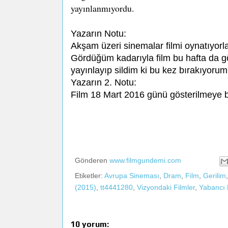
yayınlanmıyordu.
Yazarın Notu:
Akşam üzeri sinemalar filmi oynatıyorla
Gördüğüm kadarıyla film bu hafta da g
yayınlayıp sildim ki bu kez bırakıyorum
Yazarın 2. Notu:
Film 18 Mart 2016 günü gösterilmeye b
Gönderen
www.filmgundemi.com
Etiketler:
Avrupa Sineması
,
Dram
,
Film
,
Gerilim
(2015)
,
tt4441280
,
Vizyondaki Filmler
,
Yabancı 
10 yorum: