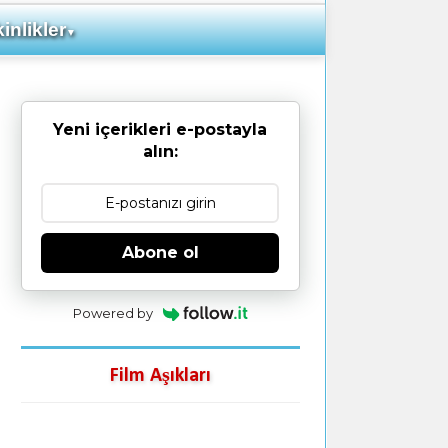
inlikler
▼
Yeni içerikleri e-postayla
alın:
Abone ol
Powered by
Film Aşıkları