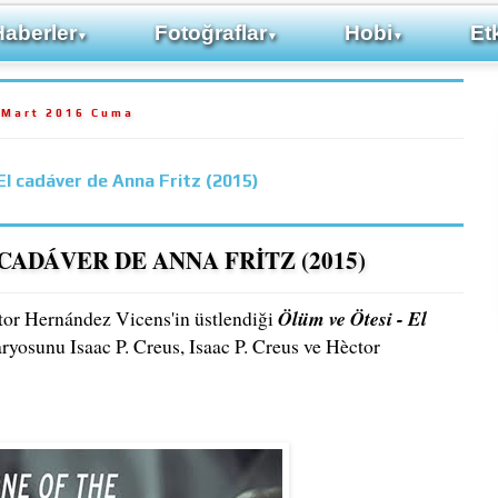
Haberler
Fotoğraflar
Hobi
Etk
▼
▼
▼
 Mart 2016 Cuma
El cadáver de Anna Fritz (2015)
 CADÁVER DE ANNA FRİTZ (2015)
tor Hernández Vicens'in üstlendiği
Ölüm ve Ötesi - El
aryosunu Isaac P. Creus, Isaac P. Creus ve Hèctor