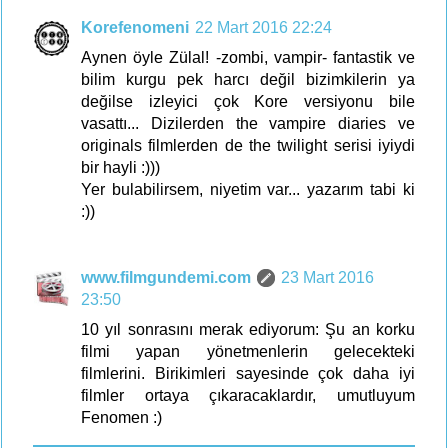
Korefenomeni
22 Mart 2016 22:24
Aynen öyle Zülal! -zombi, vampir- fantastik ve
bilim kurgu pek harcı değil bizimkilerin ya
değilse izleyici çok Kore versiyonu bile
vasattı... Dizilerden the vampire diaries ve
originals filmlerden de the twilight serisi iyiydi
bir hayli :)))
Yer bulabilirsem, niyetim var... yazarım tabi ki
:))
www.filmgundemi.com
23 Mart 2016
23:50
10 yıl sonrasını merak ediyorum: Şu an korku
filmi yapan yönetmenlerin gelecekteki
filmlerini. Birikimleri sayesinde çok daha iyi
filmler ortaya çıkaracaklardır, umutluyum
Fenomen :)