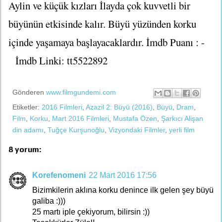
Aylin ve küçük kızları İlayda çok kuvvetli bir
büyünün etkisinde kalır. Büyü yüzünden korku
içinde yaşamaya başlayacaklardır. İmdb Puanı : -
İmdb Linki: tt5522892
Gönderen
www.filmgundemi.com
Etiketler:
2016 Filmleri
,
Azazil 2: Büyü (2016)
,
Büyü
,
Dram
,
Film
,
Korku
,
Mart 2016 Filmleri
,
Mustafa Özen
,
Şarkıcı Alişan
din adamı
,
Tuğçe Kurşunoğlu
,
Vizyondaki Filmler
,
yerli film
8 yorum:
Korefenomeni
22 Mart 2016 17:56
Bizimkilerin aklına korku denince ilk gelen şey büyü
galiba :)))
25 martı iple çekiyorum, bilirsin :))