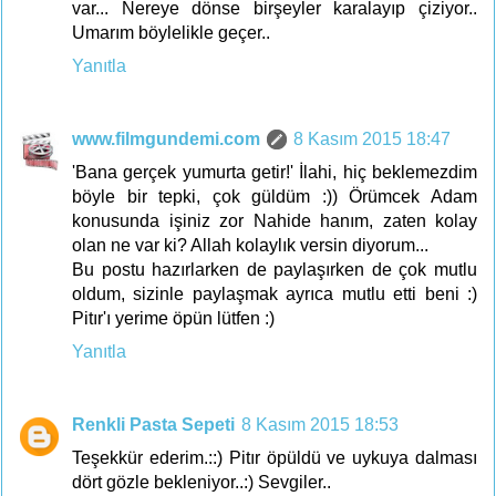
var... Nereye dönse birşeyler karalayıp çiziyor..
Umarım böylelikle geçer..
Yanıtla
www.filmgundemi.com
8 Kasım 2015 18:47
'Bana gerçek yumurta getir!' İlahi, hiç beklemezdim
böyle bir tepki, çok güldüm :)) Örümcek Adam
konusunda işiniz zor Nahide hanım, zaten kolay
olan ne var ki? Allah kolaylık versin diyorum...
Bu postu hazırlarken de paylaşırken de çok mutlu
oldum, sizinle paylaşmak ayrıca mutlu etti beni :)
Pitır'ı yerime öpün lütfen :)
Yanıtla
Renkli Pasta Sepeti
8 Kasım 2015 18:53
Teşekkür ederim.::) Pitır öpüldü ve uykuya dalması
dört gözle bekleniyor..:) Sevgiler..