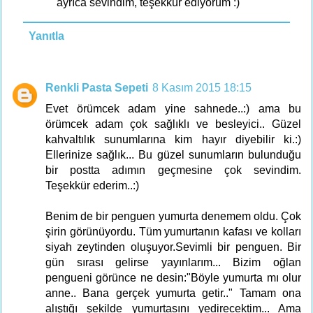
ayrıca sevindim, teşekkür ediyorum :)
Yanıtla
Renkli Pasta Sepeti
8 Kasım 2015 18:15
Evet örümcek adam yine sahnede..:) ama bu
örümcek adam çok sağlıklı ve besleyici.. Güzel
kahvaltılık sunumlarına kim hayır diyebilir ki.:)
Ellerinize sağlık... Bu güzel sunumların bulunduğu
bir postta adımın geçmesine çok sevindim.
Teşekkür ederim..:)
Benim de bir penguen yumurta denemem oldu. Çok
şirin görünüyordu. Tüm yumurtanın kafası ve kolları
siyah zeytinden oluşuyor.Sevimli bir penguen. Bir
gün sırası gelirse yayınlarım... Bizim oğlan
pengueni görünce ne desin:"Böyle yumurta mı olur
anne.. Bana gerçek yumurta getir.." Tamam ona
alıştığı şekilde yumurtasını yedirecektim... Ama