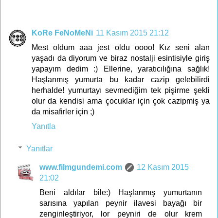
KoRe FeNoMeNi
11 Kasım 2015 21:12
Mest oldum aaa jest oldu oooo! Kız seni alan
yaşadı da diyorum ve biraz nostalji esintisiyle giriş
yapayım dedim :) Ellerine, yaratıcılığına sağlık!
Haşlanmış yumurta bu kadar cazip gelebilirdi
herhalde! yumurtayı sevmediğim tek pişirme şekli
olur da kendisi ama çocuklar için çok cazipmiş ya
da misafirler için ;)
Yanıtla
Yanıtlar
www.filmgundemi.com
12 Kasım 2015
21:02
Beni aldılar bile:) Haşlanmış yumurtanın
sarısına yapılan peynir ilavesi bayağı bir
zenginleştiriyor, lor peyniri de olur krem