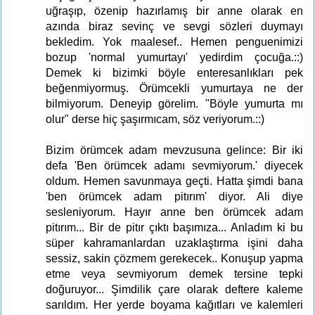
uğraşıp, özenip hazırlamış bir anne olarak en
azında biraz sevinç ve sevgi sözleri duymayı
bekledim. Yok maalesef.. Hemen penguenimizi
bozup 'normal yumurtayı' yedirdim çocuğa.::)
Demek ki bizimki böyle enteresanlıkları pek
beğenmiyormuş. Örümcekli yumurtaya ne der
bilmiyorum. Deneyip görelim. "Böyle yumurta mı
olur" derse hiç şaşırmıcam, söz veriyorum.::)
Bizim örümcek adam mevzusuna gelince: Bir iki
defa 'Ben örümcek adamı sevmiyorum.' diyecek
oldum. Hemen savunmaya geçti. Hatta şimdi bana
'ben örümcek adam pitırım' diyor. Ali diye
sesleniyorum. Hayır anne ben örümcek adam
pitırım... Bir de pitır çıktı başımıza... Anladım ki bu
süper kahramanlardan uzaklaştırma işini daha
sessiz, sakin çözmem gerekecek.. Konuşup yapma
etme veya sevmiyorum demek tersine tepki
doğuruyor... Şimdilik çare olarak deftere kaleme
sarıldım. Her yerde boyama kağıtları ve kalemleri