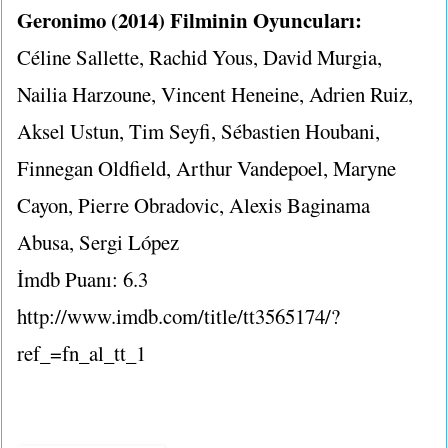
Geronimo (2014) Filminin Oyuncuları:
Céline Sallette, Rachid Yous, David Murgia,
Nailia Harzoune, Vincent Heneine, Adrien Ruiz,
Aksel Ustun, Tim Seyfi, Sébastien Houbani,
Finnegan Oldfield, Arthur Vandepoel, Maryne
Cayon, Pierre Obradovic, Alexis Baginama
Abusa, Sergi López
İmdb Puanı: 6.3
http://www.imdb.com/title/tt3565174/?
ref_=fn_al_tt_1