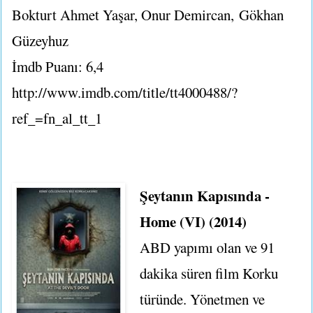
Bokturt Ahmet Yaşar, Onur Demircan,
Gökhan
Güzeyhuz
İmdb Puanı: 6,4
http://www.imdb.com/title/tt4000488/?
ref_=fn_al_tt_1
Şeytanın Kapısında -
Home (VI) (2014)
ABD yapımı olan ve 91
dakika süren film Korku
türünde. Yönetmen ve