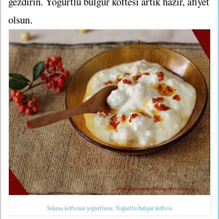
gezdirin. Yoğurtlu bulgur köftesi artık hazır, afiyet
olsun
.
Sıkma köftenin yoğurtlusu; Yoğurtlu bulgur köftesi