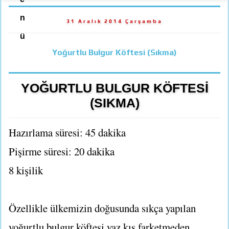
n
31 Aralık 2014 Çarşamba
ü
Yoğurtlu Bulgur Köftesi (Sıkma)
YOĞURTLU BULGUR KÖFTESİ
(SIKMA)
Hazırlama süresi: 45 dakika
Pişirme süresi: 20 dakika
8 kişilik
Özellikle ülkemizin doğusunda sıkça yapılan
yoğurtlu bulgur köftesi yaz kış farketmeden