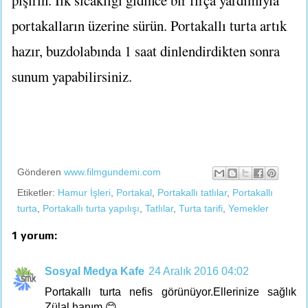
pişirin. İlk sıcaklığı gidince bir fırça yardımıyla
portakalların üzerine sürün. Portakallı turta artık
hazır, buzdolabında 1 saat dinlendirdikten sonra
sunum yapabilirsiniz.
Gönderen
www.filmgundemi.com
Etiketler:
Hamur İşleri
,
Portakal
,
Portakallı tatlılar
,
Portakallı
turta
,
Portakallı turta yapılışı
,
Tatlılar
,
Turta tarifi
,
Yemekler
1 yorum:
Sosyal Medya Kafe
24 Aralık 2016 04:02
Portakallı turta nefis görünüyor.Ellerinize sağlık
Zülal hanım 😊