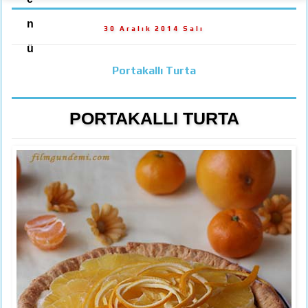
n
30 Aralık 2014 Salı
ü
Portakallı Turta
PORTAKALLI TURTA