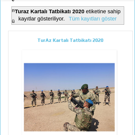
n
Turaz Kartalı Tatbikatı 2020
etiketine sahip
kayıtlar gösteriliyor.
Tüm kayıtları göster
ü
TurAz Kartalı Tatbikatı 2020