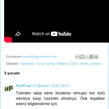
Gönderen
www.filmgundemi.com
Etiketler:
Haberler
,
Turaz Kartalı Tatbikatı 2020
,
Video
,
yurttan
3 yorum:
HürPost
9 Ağustos 2020 18:27
Tvlerden takip etme fırsatımız olmuştu her türlü
sıkıntıya karşı hazırlıklı olmalıyız. Öok teşekkür
ederiz bilgilendirme için.