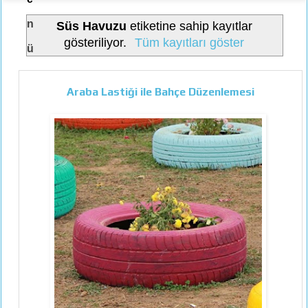
n
Süs Havuzu
etiketine sahip kayıtlar
gösteriliyor.
Tüm kayıtları göster
ü
Araba Lastiği ile Bahçe Düzenlemesi