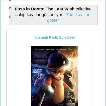
n
Puss in Boots: The Last Wish
etiketine
sahip kayıtlar gösteriliyor.
Tüm kayıtları
ü
göster
Çizmeli Kedi: Son Dilek