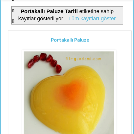
n
Portakallı Paluze Tarifi
etiketine sahip
kayıtlar gösteriliyor.
Tüm kayıtları göster
ü
Portakallı Paluze