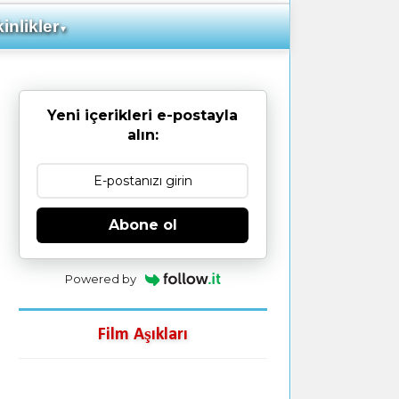
inlikler
▼
Yeni içerikleri e-postayla
alın:
Abone ol
Powered by
Film Aşıkları