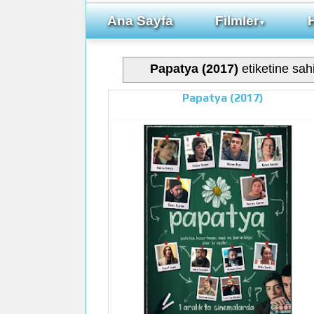
Ana Sayfa
Filmler
▼
Papatya (2017)
etiketine sahi
Papatya (2017)