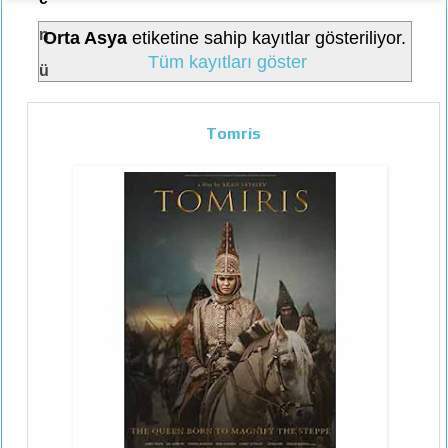
n
Orta Asya
etiketine sahip kayıtlar gösteriliyor.
Tüm kayıtları göster
ü
Tomris