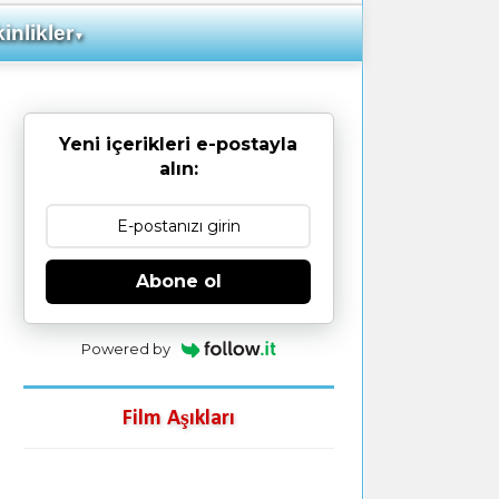
inlikler
▼
Yeni içerikleri e-postayla
alın:
Abone ol
Powered by
Film Aşıkları