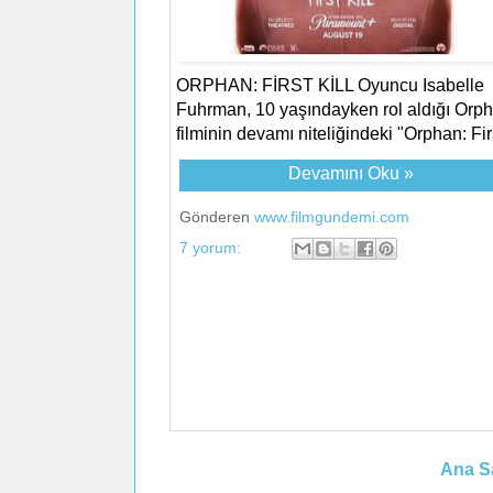
ORPHAN: FİRST KİLL Oyuncu Isabelle
Fuhrman, 10 yaşındayken rol aldığı Orp
filminin devamı niteliğindeki "Orphan: Firs
Devamını Oku »
Gönderen
www.filmgundemi.com
7 yorum:
Ana S