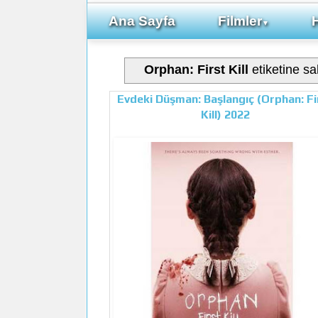
Ana Sayfa
Filmler
▼
Orphan: First Kill
etiketine sah
Evdeki Düşman: Başlangıç (Orphan: Fi
Kill) 2022