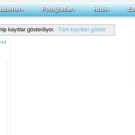
Haberler
Fotoğraflar
Hobi
Etk
▼
▼
▼
ip kayıtlar gösteriliyor.
Tüm kayıtları göster
rst