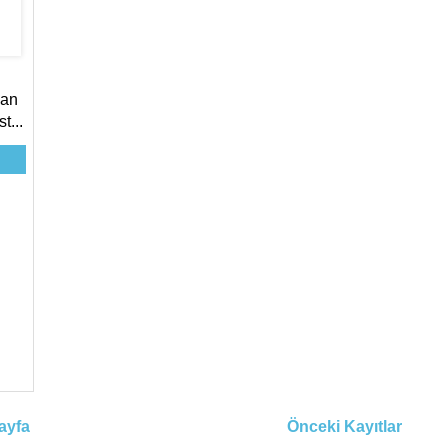
han
t...
ayfa
Önceki Kayıtlar