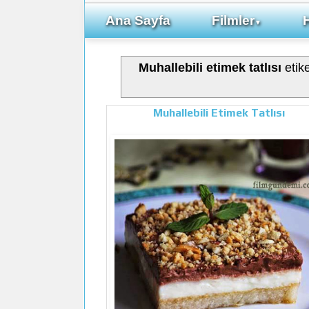
Ana Sayfa
Filmler
▼
Muhallebili etimek tatlısı
etike
Muhallebili Etimek Tatlısı