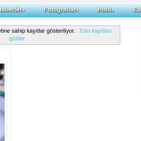
Haberler
Fotoğraflar
Hobi
Etk
▼
▼
▼
tine sahip kayıtlar gösteriliyor.
Tüm kayıtları
göster