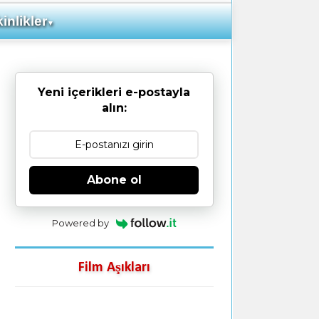
inlikler
▼
Yeni içerikleri e-postayla
alın:
Abone ol
Powered by
Film Aşıkları