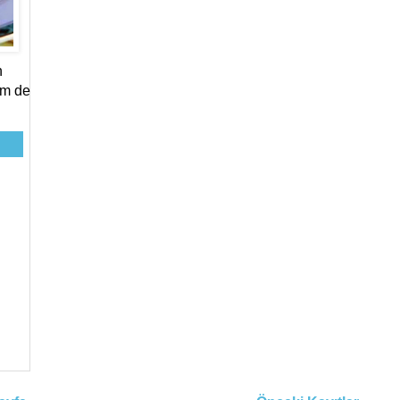
n
em de