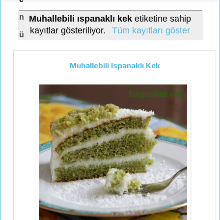
n
Muhallebili ıspanaklı kek
etiketine sahip
kayıtlar gösteriliyor.
Tüm kayıtları göster
ü
Muhallebili Ispanaklı Kek