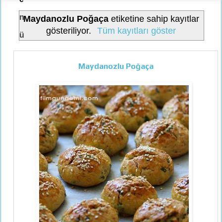
n
Maydanozlu Poğaça
etiketine sahip kayıtlar
gösteriliyor.
Tüm kayıtları göster
ü
Maydanozlu Poğaça