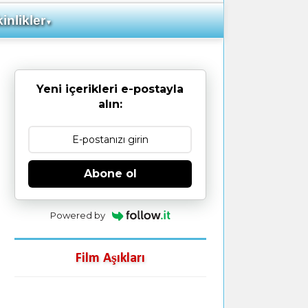
inlikler
▼
Yeni içerikleri e-postayla
alın:
Abone ol
Powered by
Film Aşıkları