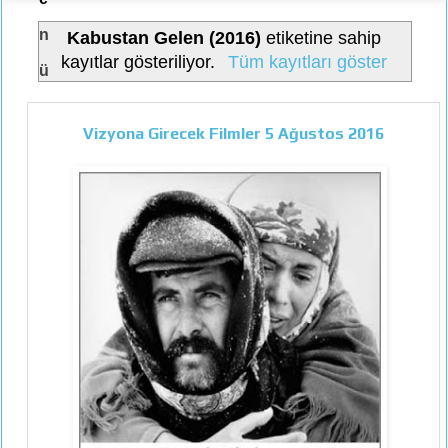
n
Kabustan Gelen (2016)
etiketine sahip
kayıtlar gösteriliyor.
Tüm kayıtları göster
ü
Vizyona Girecek Filmler 5 Ağustos 2016