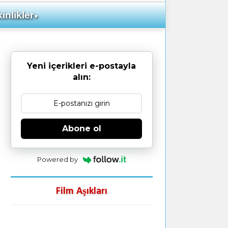
inlikler
▼
Yeni içerikleri e-postayla
alın:
Abone ol
Powered by
Film Aşıkları