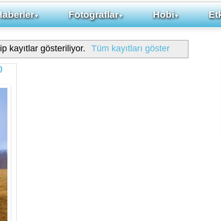
Haberler
Fotoğraflar
Hobi
Etk
▼
▼
▼
p kayıtlar gösteriliyor.
Tüm kayıtları göster
)