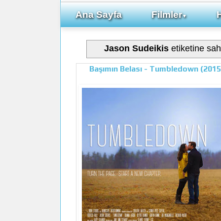
Ana Sayfa
Filmler
▼
Jason Sudeikis
etiketine sahi
Başımın Belası - Tumbledown (2015