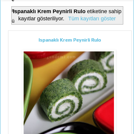
n
Ispanaklı Krem Peynirli Rulo
etiketine sahip
kayıtlar gösteriliyor.
Tüm kayıtları göster
ü
Ispanaklı Krem Peynirli Rulo