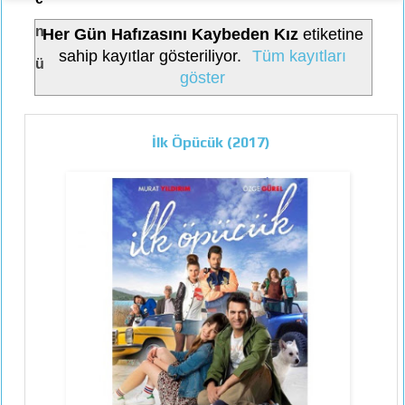
n
Her Gün Hafızasını Kaybeden Kız
etiketine
sahip kayıtlar gösteriliyor.
Tüm kayıtları
ü
göster
İlk Öpücük (2017)