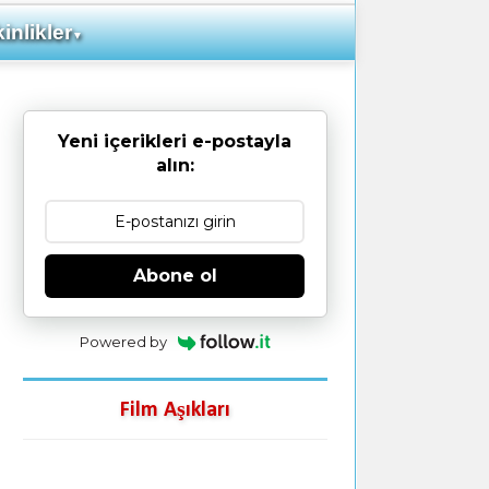
inlikler
▼
Yeni içerikleri e-postayla
alın:
Abone ol
Powered by
Film Aşıkları