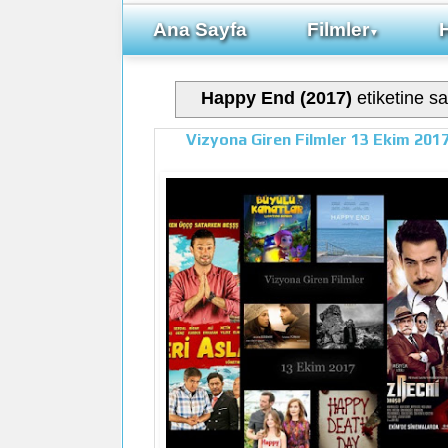
Ana Sayfa
Filmler
▼
Happy End (2017)
etiketine sa
Vizyona Giren Filmler 13 Ekim 201