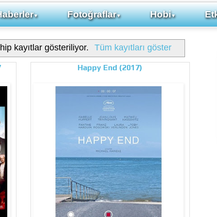
Haberler
Fotoğraflar
Hobi
Etk
▼
▼
▼
hip kayıtlar gösteriliyor.
Tüm kayıtları göster
7
Happy End (2017)