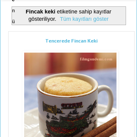
n
Fincak keki
etiketine sahip kayıtlar
gösteriliyor.
Tüm kayıtları göster
ü
Tencerede Fincan Keki