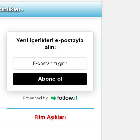
inlikler
▼
Yeni içerikleri e-postayla
alın:
Abone ol
Powered by
Film Aşıkları