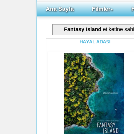
Ana Sayfa
Filmler
▼
Fantasy Island
etiketine sahi
HAYAL ADASI