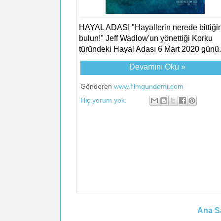
HAYAL ADASI "Hayallerin nerede bittiğin
bulun!" Jeff Wadlow'un yönettiği Korku
türündeki Hayal Adası 6 Mart 2020 günü.
Devamını Oku »
Gönderen
www.filmgundemi.com
Hiç yorum yok:
Ana S