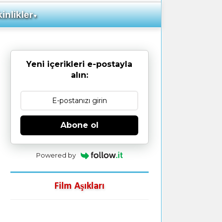
inlikler
▼
Yeni içerikleri e-postayla
alın:
Abone ol
Powered by
Film Aşıkları