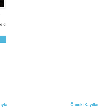
K
eldi.
ayfa
Önceki Kayıtlar