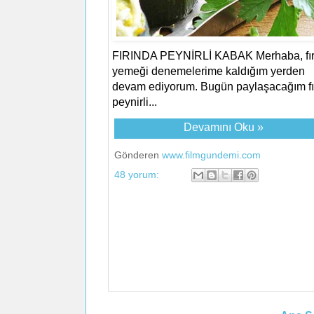
FIRINDA PEYNİRLİ KABAK Merhaba, fır
yemeği denemelerime kaldığım yerden
devam ediyorum. Bugün paylaşacağım fı
peynirli...
Devamını Oku »
Gönderen
www.filmgundemi.com
48 yorum: