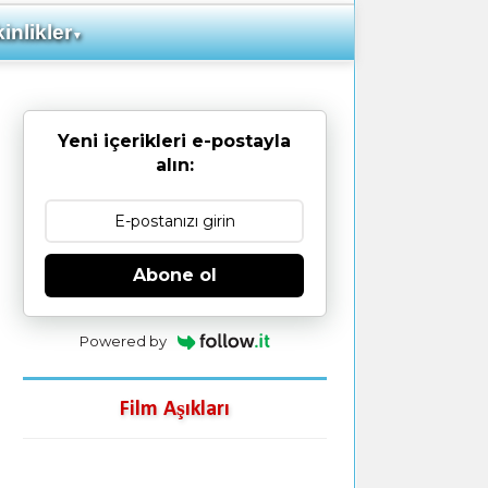
inlikler
▼
Yeni içerikleri e-postayla
alın:
Abone ol
Powered by
Film Aşıkları