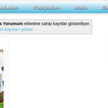
Haberler
Fotoğraflar
Hobi
Etk
▼
▼
▼
nda Yorumum
etiketine sahip kayıtlar gösteriliyor.
m kayıtları göster