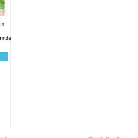
ın
rında