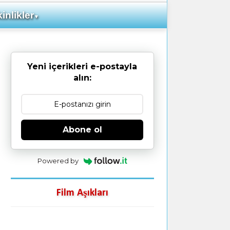
inlikler
▼
Yeni içerikleri e-postayla
alın:
Abone ol
Powered by
Film Aşıkları