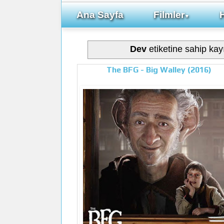
Ana Sayfa
Filmler
▼
Dev
etiketine sahip kayı
The BFG - Big Walley (2016)