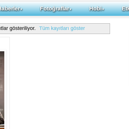
Haberler
Fotoğraflar
Hobi
Etk
▼
▼
▼
tlar gösteriliyor.
Tüm kayıtları göster