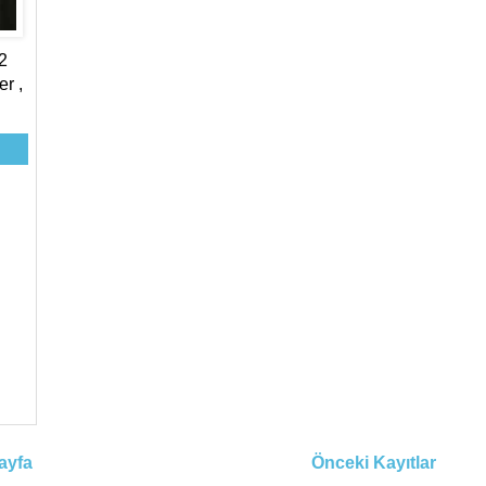
2
r ,
ayfa
Önceki Kayıtlar