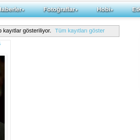
Haberler
Fotoğraflar
Hobi
Etk
▼
▼
▼
 kayıtlar gösteriliyor.
Tüm kayıtları göster
6