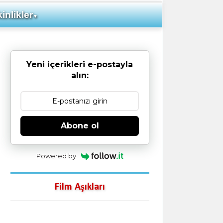
inlikler
▼
Yeni içerikleri e-postayla
alın:
Abone ol
Powered by
Film Aşıkları