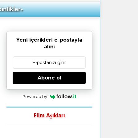
inlikler
▼
Yeni içerikleri e-postayla
alın:
Abone ol
Powered by
Film Aşıkları