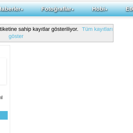
Haberler
Fotoğraflar
Hobi
Etk
▼
▼
▼
iketine sahip kayıtlar gösteriliyor.
Tüm kayıtları
göster
ıl