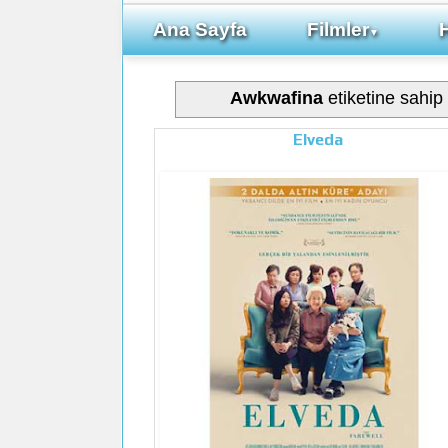
Ana Sayfa
Filmler
▼
Awkwafina
etiketine sahip 
Elveda