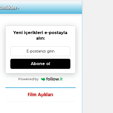
inlikler
▼
Yeni içerikleri e-postayla
alın:
Abone ol
Powered by
Film Aşıkları