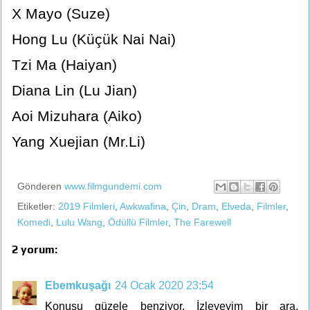
X Mayo (Suze)
Hong Lu (Küçük Nai Nai)
Tzi Ma (Haiyan)
Diana Lin (Lu Jian)
Aoi Mizuhara (Aiko)
Yang Xuejian (Mr.Li)
Gönderen
www.filmgundemi.com
Etiketler:
2019 Filmleri
,
Awkwafina
,
Çin
,
Dram
,
Elveda
,
Filmler
,
Komedi
,
Lulu Wang
,
Ödüllü Filmler
,
The Farewell
2 yorum:
Ebemkuşağı
24 Ocak 2020 23:54
Konusu güzele benziyor. İzleyeyim bir ara.