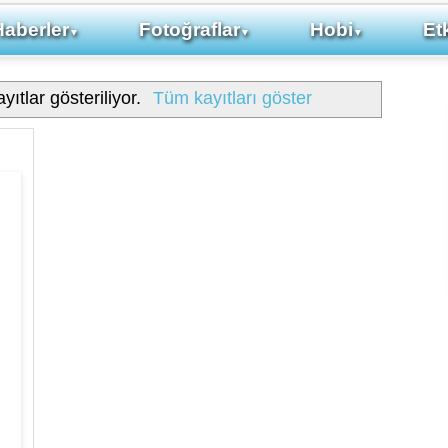
Haberler
Fotoğraflar
Hobi
Etk
▼
▼
▼
yıtlar gösteriliyor.
Tüm kayıtları göster