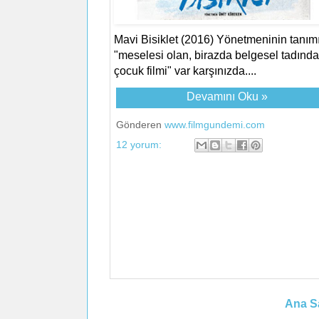
Mavi Bisiklet (2016) Yönetmeninin tanımı
"meselesi olan, birazda belgesel tadında
çocuk filmi" var karşınızda....
Devamını Oku »
Gönderen
www.filmgundemi.com
12 yorum:
Ana S