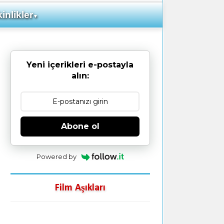
inlikler
▼
Yeni içerikleri e-postayla
alın:
Abone ol
Powered by
Film Aşıkları