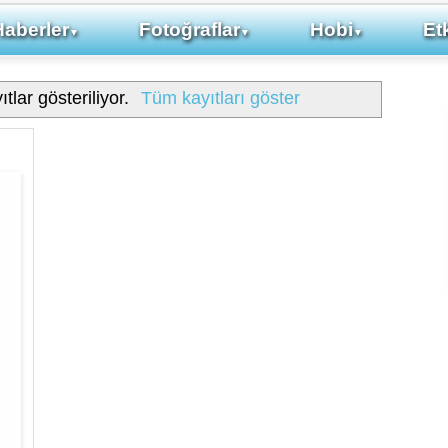
Haberler
Fotoğraflar
Hobi
Etk
▼
▼
▼
tlar gösteriliyor.
Tüm kayıtları göster