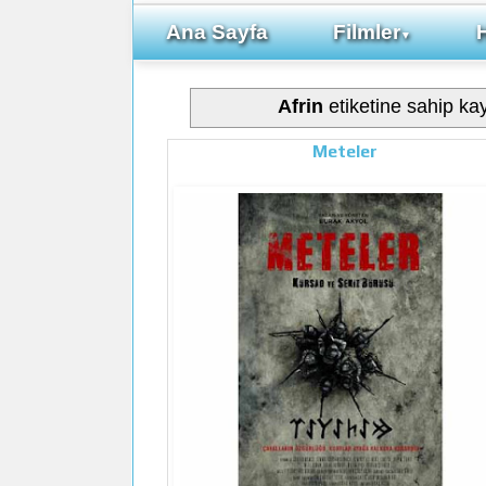
Ana Sayfa
Filmler
▼
Afrin
etiketine sahip kayı
Meteler