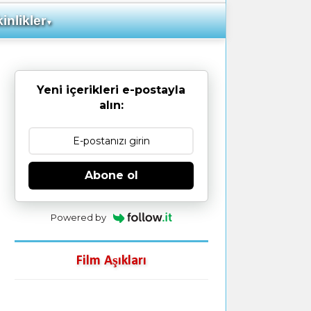
inlikler
▼
Yeni içerikleri e-postayla
alın:
Abone ol
Powered by
Film Aşıkları